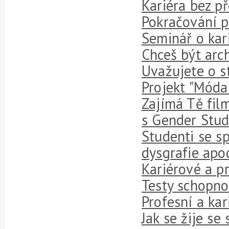
Kariéra bez p
Pokračování p
Seminář o kar
Chceš být arc
Uvažujete o s
Projekt "Móda
Zajímá Tě fil
s Gender Stud
Studenti se s
dysgrafie apod
Kariérové a p
Testy schopno
Profesní a kar
Jak se žije se 