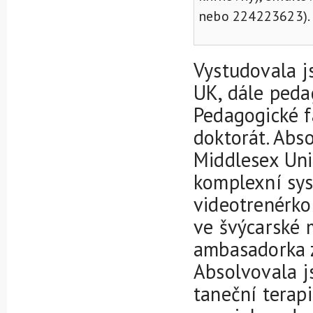
nebo 224223623).
Vystudovala j
UK, dále peda
Pedagogické f
doktorát. Abs
Middlesex Uni
komplexní sys
videotrenérkou
ve švýcarské
ambasadorka z
Absolvovala js
taneční terapi