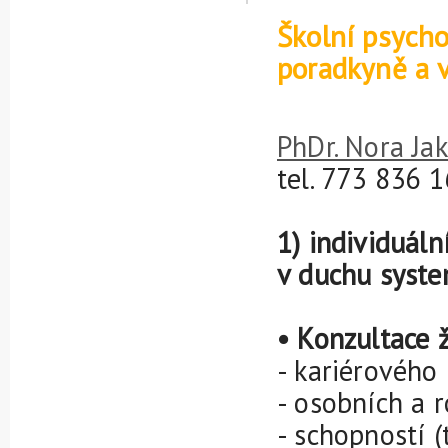
Školní psycho
poradkyně a 
PhDr. Nora Ja
tel. 773 836 
1) individuál
v duchu syste
• Konzultace ž
- kariérového
- osobních a 
- schopností (