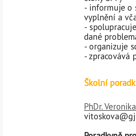
- informuje o
vyplnění a vč
- spolupracuje
dané problem
- organizuje 
- zpracovává p
Školní poradk
PhDr. Veronika
vitoskova@gj
Poradkyně pro