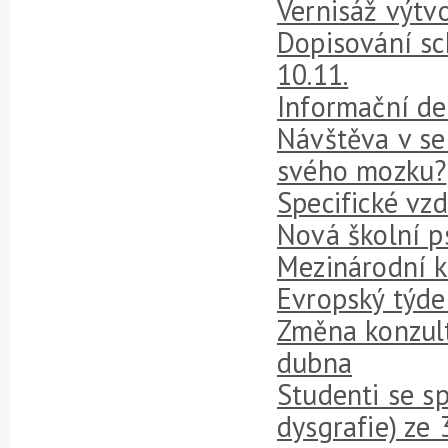
Vernisáž výtvo
Dopisování sc
10.11.
Informační den
Návštěva v se
svého mozku?
Specifické vzd
Nová školní p
Mezinárodní k
Evropský týd
Změna konzult
dubna
Studenti se s
dysgrafie) ze 