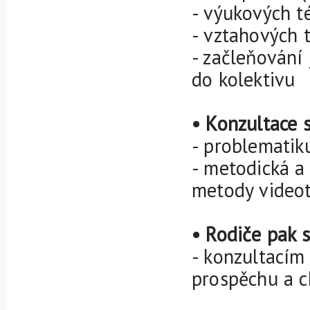
- výukových t
- vztahových 
- začleňování
do kolektivu
• Konzultace s
- problematik
- metodická a
metody videot
• Rodiče pak s
- konzultacím 
prospěchu a c