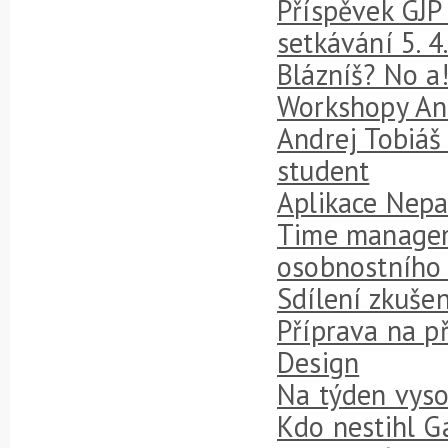
Příspěvek GJP
setkávání 5. 
Blázníš? No a
Workshopy Ana
Andrej Tobiáš
student
Aplikace Nepa
Time manageme
osobnostního 
Sdílení zkuše
Příprava na př
Design
Na týden vyso
Kdo nestihl 