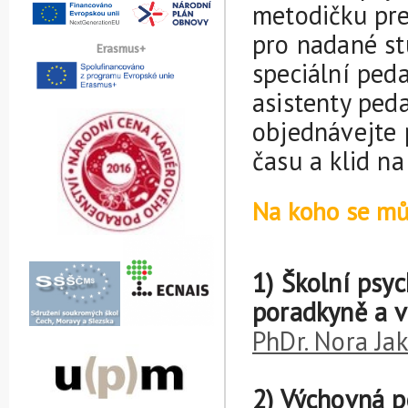
metodičku pre
pro nadané st
Erasmus+
speciální ped
asistenty ped
objednávejte 
času a klid na 
Na koho se můž
1) Školní psy
poradkyně a v
PhDr. Nora Ja
2) Výchovná 