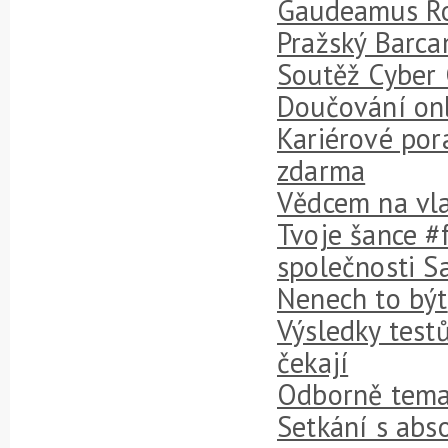
Gaudeamus Ro
Pražský Barca
Soutěž Cyber 
Doučování on
Kariérové por
zdarma
Vědcem na vla
Tvoje šance #f
společnosti 
Nenech to být
Výsledky testů
čekají
Odborně temat
Setkání s abs