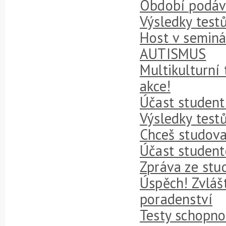
Období podává
Výsledky test
Host v seminá
AUTISMUS
Multikulturní 
akce!
Účast student
Výsledky testů
Chceš studova
Účast student
Zpráva ze stud
Úspěch! Zvláš
poradenství
Testy schopno