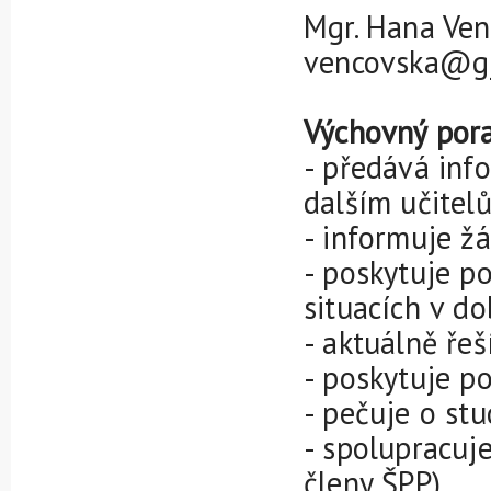
Mgr. Hana Ven
vencovska@gj
Výchovný pora
- předává inf
dalším učitel
- informuje žá
- poskytuje p
situacích v d
- aktuálně ře
- poskytuje p
- pečuje o stu
- spolupracuj
členy ŠPP)