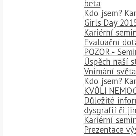
beta
Kdo jsem? Ka
Girls Day 201
Kariérní semi
Evaluační dota
POZOR - Semin
Úspěch naší s
Vnímání svět
Kdo jsem? Kam
KVŮLI NEMOCI
Důležité infor
dysgrafií či 
Kariérní semin
Prezentace vý