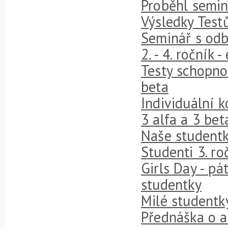
Proběhl semin
Výsledky Testů
Seminář s odb
2. - 4. ročník 
Testy schopnos
beta
Individuální 
3 alfa a 3 bet
Naše studentk
Studenti 3. ro
Girls Day - pá
studentky
Milé studentky
Přednáška o a