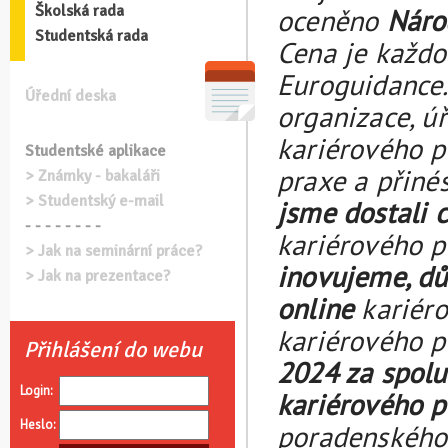
Školská rada
oceněno
Náro
Studentská rada
Cena je každo
Euroguidance.
Úřední deska
organizace, ú
kariérového p
Studentské aplikace
praxe a přiné
> Známky - bakaláři
> Studentský e-mail
jsme dostali c
- - - - - - - -
kariérového p
> Jak na seminární práce?
inovujeme, dů
> Jak na prezentace?
online
kariéro
kariérového p
Přihlášení do webu
2024 za spolu
Login:
kariérového p
Heslo:
poradenského 