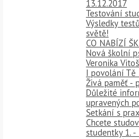
13.12.2017
Testování stu
Výsledky testů
světě!
CO NABÍZÍ Š
Nová školní p
Veronika Vito
I povolání Tě
Živá paměť - 
Důležité info
upravených po
Setkání s prax
Chcete studov
studentky 1. - 