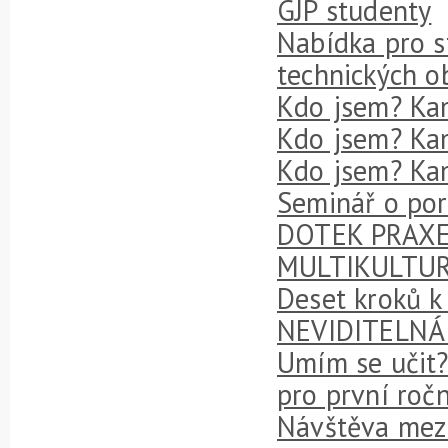
GJP studenty
Nabídka pro s
technických o
Kdo jsem? Kam
Kdo jsem? Kam
Kdo jsem? Ka
Seminář o por
DOTEK PRAXE 
MULTIKULTURN
Deset kroků k
NEVIDITELNÁ
Umím se učit?
pro první roč
Návštěva mezi