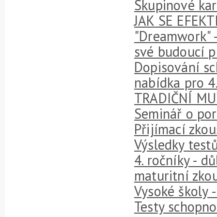
Skupinové kari
JAK SE EFEKTI
"Dreamwork" - 
své budoucí p
Dopisování sch
nabídka pro 4.
TRADIČNÍ MU
Seminář o por
Přijímací zko
Výsledky testů
4. ročníky - d
maturitní zko
Vysoké školy 
Testy schopnos