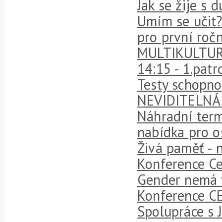
Jak se žije s 
Umím se učit?
pro první ročn
MULTIKULTURN
14:15 - 1.patr
Testy schopnos
NEVIDITELNÁ 
Náhradní term
nabídka pro o
Živá paměť - 
Konference Ces
Gender nemá 
Konference C
Spolupráce s J