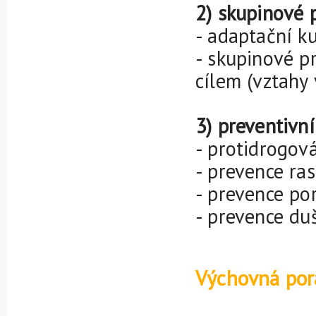
2) skupinové 
- adaptační ku
- skupinové p
cílem (vztahy 
3) preventivn
- protidrogov
- prevence ra
- prevence po
- prevence d
Výchovná po