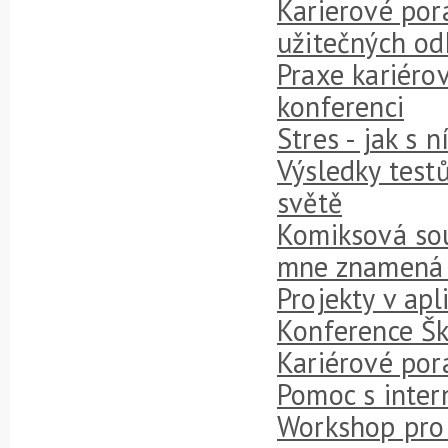
Karierové por
užitečných od
Praxe kariéro
konferenci
Stres - jak s n
Výsledky testů
světě
Komiksová sou
mne znamená 
Projekty v ap
Konference Šk
Kariérové por
Pomoc s inte
Workshop pro 