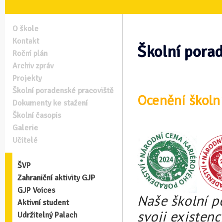
O škole
Kontakt
Školní pora
Roční plán
Archiv zpráv
Projekty
Školní poradenské pracoviště
Ocenění školn
Dokumenty ke stažení
Školní časopis
Galerie
Učitelé
ŠVP
Zahraniční aktivity GJP
GJP Voices
Naše školní p
Aktivní student
svoji existenc
Udržitelný Palach