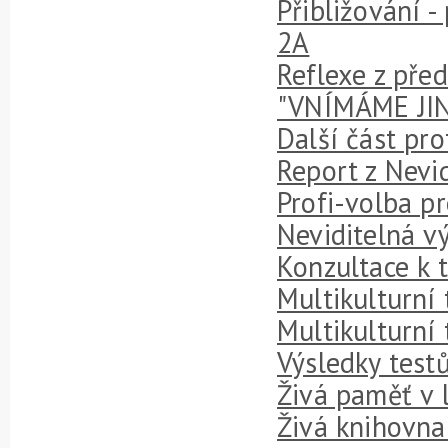
Přibližování -
2A
Reflexe z pře
"VNÍMÁME JIN
Další část pr
Report z Nevi
Profi-volba pr
Neviditelná v
Konzultace k t
Multikulturní 
Multikulturní 
Výsledky testů
Živá paměť v 
Živá knihovna