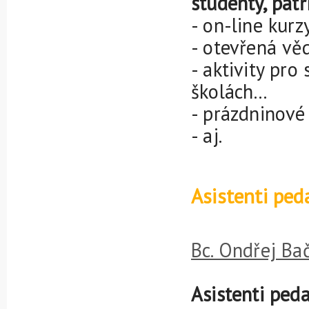
studenty, patří
- on-line kur
- otevřená vě
- aktivity pro
školách…
- prázdninové 
- aj.
Asistenti pe
Bc. Ondřej Ba
Asistenti ped