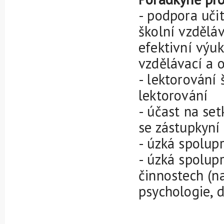
- podpora uči
školní vzdělá
efektivní výu
vzdělávací a o
- lektorování 
lektorování
- účast na se
se zástupkyní 
- úzká spolupr
- úzká spolup
činnostech (na
psychologie, d