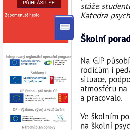
stáže student
Katedra psych
Zapomenuté heslo
Školní pora
Integrovaný regionální operační program
Na GJP působí
rodičům i pe
Šablony II
situace, podpo
atmosféru na 
OP Praha - pól růstu ČR
a pracovalo.
OP - Výzkum, vývoj a vzdělávání
Ve školním po
na školní psy
Národní plán obnovy