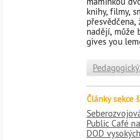
maminkou dvou
knihy, filmy, s
přesvědčena, 
nadějí, může 
gives you lem
Pedagogický
Články sekce š
Seberozvojov
Public Café na
DOD vysokých