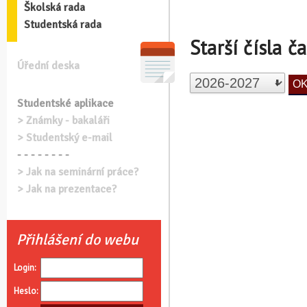
Školská rada
Studentská rada
Starší čísla č
Úřední deska
Studentské aplikace
> Známky - bakaláři
> Studentský e-mail
- - - - - - - -
> Jak na seminární práce?
> Jak na prezentace?
Přihlášení do webu
Login:
Heslo: