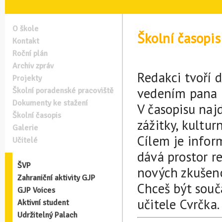
O škole
Školní časop
Kontakt
Roční plán
Archiv zpráv
Redakci tvoří 
Projekty
vedením pana u
Školní poradenské pracoviště
Dokumenty ke stažení
V časopisu najd
Školní časopis
zážitky, kultur
Galerie
Cílem je inform
Učitelé
dává prostor r
ŠVP
nových zkušeno
Zahraniční aktivity GJP
Chceš být součá
GJP Voices
učitele Cvrčka.
Aktivní student
Udržitelný Palach