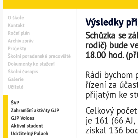
O škole
Výsledky při
Kontakt
Schůzka se zá
Roční plán
Archiv zpráv
rodič) bude ve
Projekty
18.00 hod. (p
Školní poradenské pracoviště
Dokumenty ke stažení
Školní časopis
Rádi bychom p
Galerie
řízení za úča
Učitelé
přijatým ke st
ŠVP
Celkový počet 
Zahraniční aktivity GJP
je 161 (66 AJ,
GJP Voices
Aktivní student
získal 136 bod
Udržitelný Palach