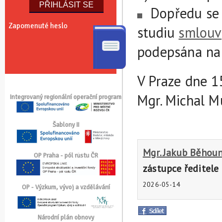
Dopředu se
Zapomenuté heslo
studiu
smlouv
podepsána na 
V Praze dne 15
Mgr. Michal Mu
Integrovaný regionální operační program
Šablony II
Mgr. Jakub Běhou
OP Praha - pól růstu ČR
zástupce ředitele 
2026-05-14
OP - Výzkum, vývoj a vzdělávání
Národní plán obnovy