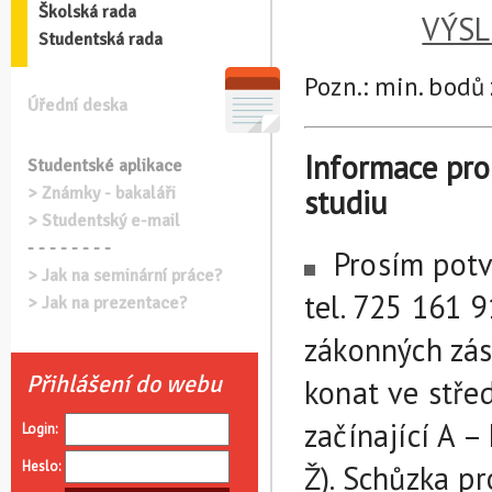
Školská rada
VÝSL
Studentská rada
Pozn.: min. bodů 
Úřední deska
Informace pro
Studentské aplikace
studiu
> Známky - bakaláři
> Studentský e-mail
- - - - - - - -
Prosím pot
> Jak na seminární práce?
tel. 725 161 
> Jak na prezentace?
zákonných zás
Přihlášení do webu
konat ve střed
začínající A –
Login:
Heslo:
Ž). Schůzka pr