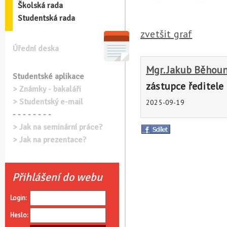
Školská rada
Studentská rada
zvetšit graf
Úřední deska
Mgr. Jakub Běhou
Studentské aplikace
zástupce ředitele 
> Známky - bakaláři
> Studentský e-mail
2025-09-19
- - - - - - - -
> Jak na seminární práce?
> Jak na prezentace?
Přihlášení do webu
Login:
Heslo: