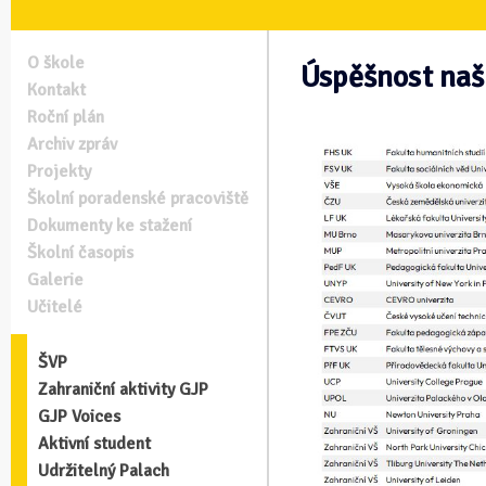
O škole
Úspěšnost naš
Kontakt
Roční plán
Archiv zpráv
Projekty
Školní poradenské pracoviště
Dokumenty ke stažení
Školní časopis
Galerie
Učitelé
ŠVP
Zahraniční aktivity GJP
GJP Voices
Aktivní student
Udržitelný Palach