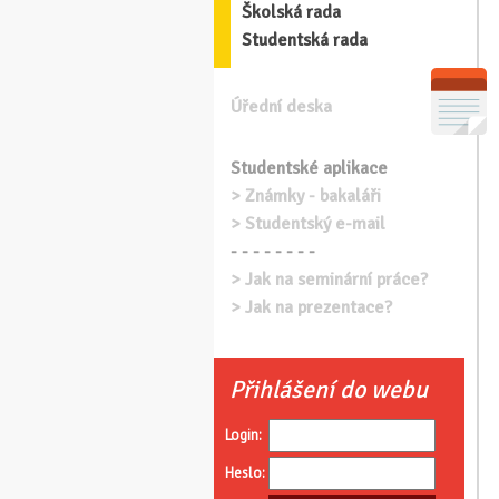
Školská rada
Studentská rada
Úřední deska
Studentské aplikace
> Známky - bakaláři
> Studentský e-mail
- - - - - - - -
> Jak na seminární práce?
> Jak na prezentace?
Přihlášení do webu
Login:
Heslo: