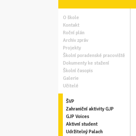
O škole
Kontakt
Roční plán
Archiv zpráv
Projekty
Školní poradenské pracoviště
Dokumenty ke stažení
Školní časopis
Galerie
Učitelé
ŠVP
Zahraniční aktivity GJP
GJP Voices
Aktivní student
Udržitelný Palach