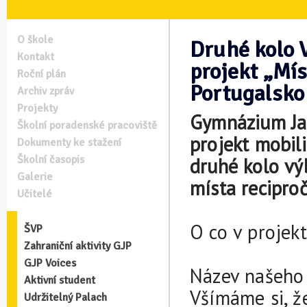
O škole
Druhé kolo
Kontakt
projekt „Mí
Roční plán
Portugalsko
Archiv zpráv
Projekty
Gymnázium Jan
Školní poradenské pracoviště
projekt mobil
Dokumenty ke stažení
Školní časopis
druhé kolo vý
Galerie
místa recipro
Učitelé
O co v projekt
ŠVP
Zahraniční aktivity GJP
GJP Voices
Název našeho 
Aktivní student
Všímáme si, ž
Udržitelný Palach