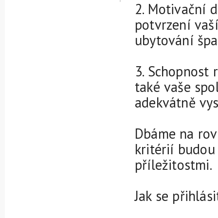
2. Motivační d
potvrzení vaší
ubytování špa
3. Schopnost 
také vaše spo
adekvátně vys
Dbáme na rovn
kritérií budo
příležitostmi.
Jak se přihlási