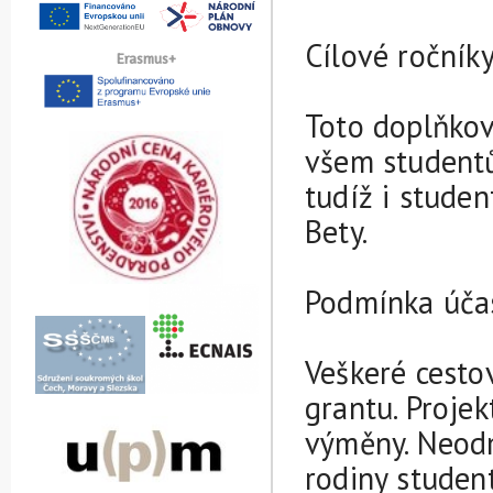
Cílové ročník
Erasmus+
Toto doplňkov
všem studentů
tudíž i stude
Bety.
Podmínka účas
Veškeré cesto
grantu. Projek
výměny. Neodm
rodiny studen