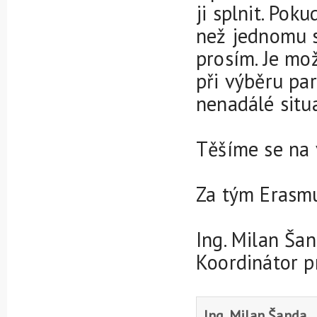
ji splnit. Pok
než jednomu s
prosím. Je mož
při výběru par
nenadálé situ
Těšíme se na 
Za tým Erasm
Ing. Milan Ša
Koordinátor 
Ing. Milan Šanda