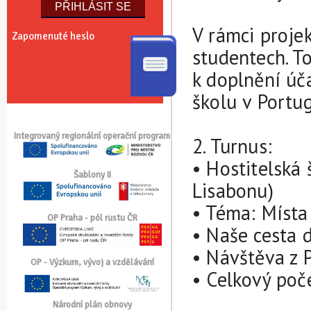
V rámci proje
Zapomenuté heslo
studentech. T
k doplnění úč
školu v Portug
Integrovaný regionální operační program
2. Turnus:
• Hostitelská 
Šablony II
Lisabonu)
• Téma: Místa
OP Praha - pól růstu ČR
• Naše cesta d
• Návštěva z P
OP - Výzkum, vývoj a vzdělávání
• Celkový poč
Národní plán obnovy