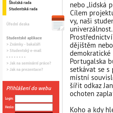
nebo „lidská p
Školská rada
Studentská rada
Cílem projektu
vy, naši stude
Úřední deska
univerzálnost.
Prostřednictv
Studentské aplikace
dějištěm nebo
> Známky - bakaláři
> Studentský e-mail
demokratické 
- - - - - - - -
Portugalska b
> Jak na seminární práce?
setkávat se s 
> Jak na prezentace?
místní souvis
šířit odkaz Ja
Přihlášení do webu
ochoten zaplat
Login:
Koho a kdy h
Heslo: