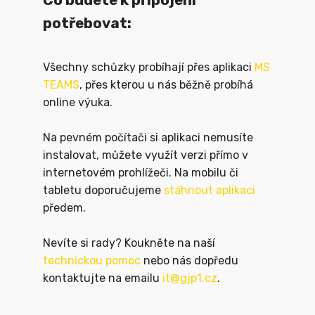
Co budete k připojení
potřebovat:
Všechny schůzky probíhají přes aplikaci
MS
TEAMS
, přes kterou u nás běžně probíhá
online výuka.
Na pevném počítači si aplikaci nemusíte
instalovat, můžete využít verzi přímo v
internetovém prohlížeči. Na mobilu či
tabletu doporučujeme
stáhnout aplikaci
předem.
Nevíte si rady? Koukněte na naší
technickou pomoc
nebo nás dopředu
kontaktujte na emailu
it@gjp1.cz
.