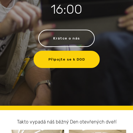
16:00
Krátce o nás
Připojte se k DOD
Takto vypadá náš běžný Den otevřených dveří