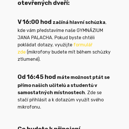
otevřených dveří:
V 16:00 hod
začíná hlavní schůzka
,
kde vám představíme naše GYMNÁZIUM
JANA PALACHA. Pokud byste chtěli
pokládat dotazy, využijte
formulář
zde
(mikrofony budete mít během schůzky
ztlumené).
Od 16:45 hod
máte možnost ptát se
přímo našich učitelů a studentů v
samostatných místnostech
. Zde se
stačí přihlásit a k dotazům využít svého
mikrofonu.