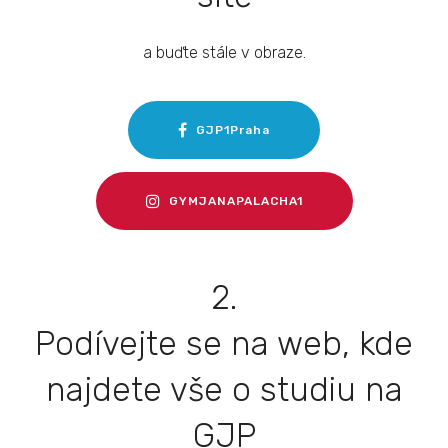
a buďte stále v obraze.
GJP1Praha
GYMJANAPALACHA1
2.
Podívejte se na web, kde
najdete vše o studiu na
GJP