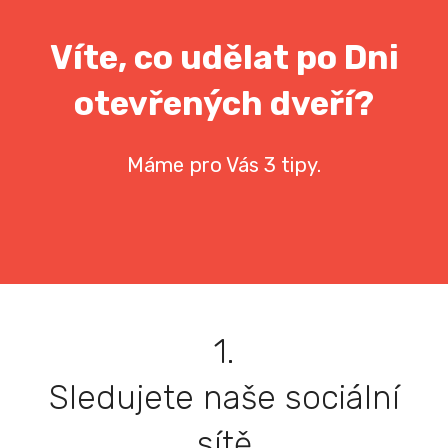
Víte, co udělat po Dni
otevřených dveří?
Máme pro Vás 3 tipy.
1.
Sledujete naše sociální
sítě