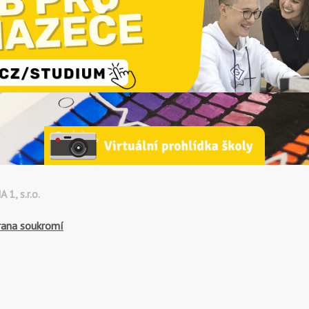
, s.r.o.
rana soukromí